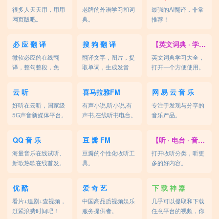
很多人天天用，用用
老牌的外语学习和词
最强的AI翻译，非常
网页版吧。
典。
推荐！
必 应 翻 译
搜 狗 翻 译
【英文词典 · 学习】
微软必应的在线翻
翻译文字，图片，提
英文词典学习大全，
译，整句整段，免
取单词，生成发音
打开一个方便使用。
费。
等，免费。
云 听
喜马拉雅FM
网 易 云 音 乐
好听在云听，国家级
有声小说,听小说,有
专注于发现与分享的
5G声音新媒体平台。
声书,在线听书电台。
音乐产品。
QQ 音 乐
豆 瓣 FM
【听 · 电台 · 音乐】
海量音乐在线试听、
豆瓣的个性化收听工
打开收听分类，听更
新歌热歌在线首发。
具。
多的好内容。
优 酷
爱 奇 艺
下 载 神 器
看片+追剧+查视频，
中国高品质视频娱乐
几乎可以提取和下载
赶紧浪费时间吧！
服务提供者。
任意平台的视频，你