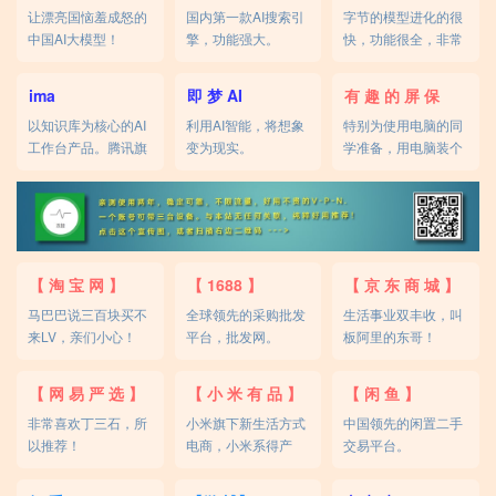
让漂亮国恼羞成怒的
国内第一款AI搜索引
字节的模型进化的很
中国AI大模型！
擎，功能强大。
快，功能很全，非常
不错。
ima
即 梦 AI
有 趣 的 屏 保
以知识库为核心的AI
利用AI智能，将想象
特别为使用电脑的同
工作台产品。腾讯旗
变为现实。
学准备，用电脑装个
下AI。
酷！
【 淘 宝 网 】
【 1688 】
【 京 东 商 城 】
马巴巴说三百块买不
全球领先的采购批发
生活事业双丰收，叫
来LV，亲们小心！
平台，批发网。
板阿里的东哥！
【 网 易 严 选 】
【 小 米 有 品 】
【 闲 鱼 】
非常喜欢丁三石，所
小米旗下新生活方式
中国领先的闲置二手
以推荐！
电商，小米系得产
交易平台。
品。