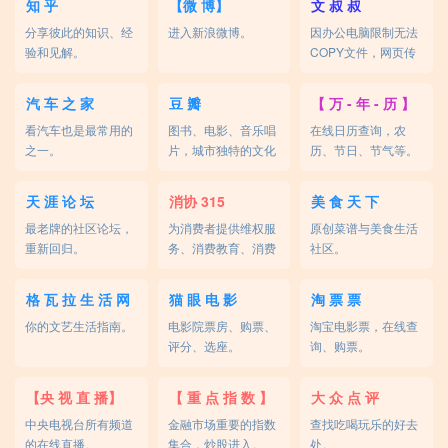
知 乎
【微 博】
文 叔 叔
分享彼此的知识、经
进入新浪微博。
因办公电脑限制无法
验和见解。
COPY文件，网页传
输帮你解决。
汽 车 之 家
豆 瓣
【 万 - 年 - 历 】
看汽车也是最常用的
图书、电影、音乐唱
在线日历查询，农
之一。
片，城市独特的文化
历、节日、节气等。
生活。
天 涯 论 坛
消协 315
美 食 天 下
最老牌的社区论坛，
为消费者提供维权服
原创菜谱与美食生活
重新回归。
务、消费教育、消费
社区。
咨询等。
格 瓦 拉 生 活 网
猫 眼 电 影
淘 票 票
你的文艺生活指南。
电影院票房、购票、
淘宝电影票，在线查
评分、选座。
询、购票。
【央 视 直 播】
【 重 点 指 数 】
大 众 点 评
中央电视台所有频道
金融市场重要的指数
查找吃喝玩乐的好去
的在线直播。
集合，炒股进入。
处。