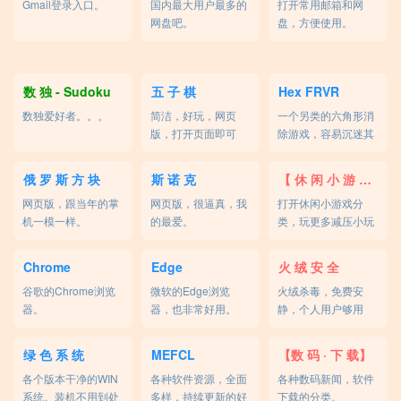
Gmail登录入口。
国内最大用户最多的
打开常用邮箱和网
网盘吧。
盘，方便使用。
数 独 - Sudoku
五 子 棋
Hex FRVR
数独爱好者。。。
简洁，好玩，网页
一个另类的六角形消
版，打开页面即可
除游戏，容易沉迷其
玩。
中。
俄 罗 斯 方 块
斯 诺 克
【 休 闲 小 游 戏 】
网页版，跟当年的掌
网页版，很逼真，我
打开休闲小游戏分
机一模一样。
的最爱。
类，玩更多减压小玩
意。
Chrome
Edge
火 绒 安 全
谷歌的Chrome浏览
微软的Edge浏览
火绒杀毒，免费安
器。
器，也非常好用。
静，个人用户够用
了。
绿 色 系 统
MEFCL
【数 码 · 下 载】
各个版本干净的WIN
各种软件资源，全面
各种数码新闻，软件
系统。装机不用到处
多样，持续更新的好
下载的分类。