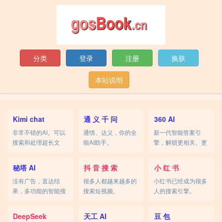
分类
登录
注册
换肤
本站说明
Kimi chat
通 义 千 问
360 AI
非常不错的AI。可以
通情、达义，你的全
新一代智能答案引
搜索和处理超长文
能AI助手。
擎，解锁更相关、更
本。
全面的答案。
秘塔 AI
抖 音 搜 索
小 红 书
没有广告，直达结
很多人都越来越多的
小红书已经成为很多
果，多功能的智能搜
搜索短视频。
人的搜索引擎。
索。
DeepSeek
天工 AI
豆 包