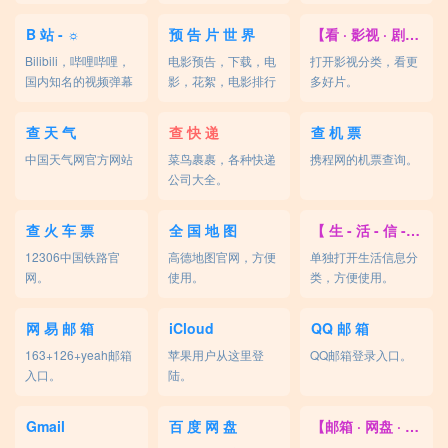
懂的！
B 站 - ☼
预 告 片 世 界
【看 · 影视 · 剧集】
Bilibili，哔哩哔哩，
电影预告，下载，电
打开影视分类，看更
国内知名的视频弹幕
影，花絮，电影排行
多好片。
网站。
榜。
查 天 气
查 快 递
查 机 票
中国天气网官方网站
菜鸟裹裹，各种快递
携程网的机票查询。
公司大全。
查 火 车 票
全 国 地 图
【 生 - 活 - 信 - 息】
12306中国铁路官
高德地图官网，方便
单独打开生活信息分
网。
使用。
类，方便使用。
网 易 邮 箱
iCloud
QQ 邮 箱
163+126+yeah邮箱
苹果用户从这里登
QQ邮箱登录入口。
入口。
陆。
Gmail
百 度 网 盘
【邮箱 · 网盘 · 图床】