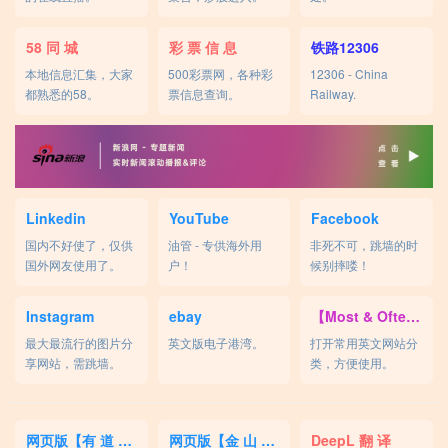
58 同 城
彩 票 信 息
铁路12306
本地信息汇集，大家
500彩票网，各种彩
12306 - China
都熟悉的58。
票信息查询。
Railway.
Linkedin
YouTube
Facebook
国内不好使了，仅供
油管 - 专供海外用
非死不可，跳墙的时
国外网友使用了。
户！
候别摔喽！
Instagram
ebay
【Most & Often】
最大最流行的图片分
英文版电子港湾。
打开常用英文网站分
享网站，需跳墙。
类，方便使用。
网页版【有 道 词 典】
网页版【金 山 词 霸】
DeepL 翻 译