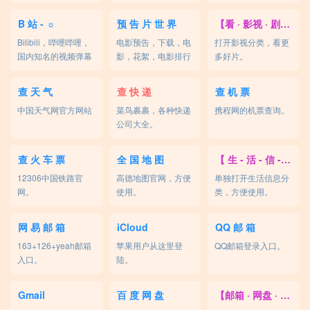
懂的！
B 站 - ☼
预 告 片 世 界
【看 · 影视 · 剧集】
Bilibili，哔哩哔哩，
电影预告，下载，电
打开影视分类，看更
国内知名的视频弹幕
影，花絮，电影排行
多好片。
网站。
榜。
查 天 气
查 快 递
查 机 票
中国天气网官方网站
菜鸟裹裹，各种快递
携程网的机票查询。
公司大全。
查 火 车 票
全 国 地 图
【 生 - 活 - 信 - 息】
12306中国铁路官
高德地图官网，方便
单独打开生活信息分
网。
使用。
类，方便使用。
网 易 邮 箱
iCloud
QQ 邮 箱
163+126+yeah邮箱
苹果用户从这里登
QQ邮箱登录入口。
入口。
陆。
Gmail
百 度 网 盘
【邮箱 · 网盘 · 图床】