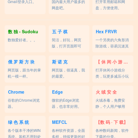
Gmail登录入口。
国内最大用户最多的
打开常用邮箱和网
网盘吧。
盘，方便使用。
数 独 - Sudoku
五 子 棋
Hex FRVR
数独爱好者。。。
简洁，好玩，网页
一个另类的六角形消
版，打开页面即可
除游戏，容易沉迷其
玩。
中。
俄 罗 斯 方 块
斯 诺 克
【 休 闲 小 游 戏 】
网页版，跟当年的掌
网页版，很逼真，我
打开休闲小游戏分
机一模一样。
的最爱。
类，玩更多减压小玩
意。
Chrome
Edge
火 绒 安 全
谷歌的Chrome浏览
微软的Edge浏览
火绒杀毒，免费安
器。
器，也非常好用。
静，个人用户够用
了。
绿 色 系 统
MEFCL
【数 码 · 下 载】
各个版本干净的WIN
各种软件资源，全面
各种数码新闻，软件
系统。装机不用到处
多样，持续更新的好
下载的分类。