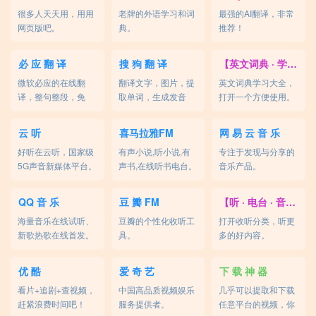
很多人天天用，用用
老牌的外语学习和词
最强的AI翻译，非常
网页版吧。
典。
推荐！
必 应 翻 译
搜 狗 翻 译
【英文词典 · 学习】
微软必应的在线翻
翻译文字，图片，提
英文词典学习大全，
译，整句整段，免
取单词，生成发音
打开一个方便使用。
费。
等，免费。
云 听
喜马拉雅FM
网 易 云 音 乐
好听在云听，国家级
有声小说,听小说,有
专注于发现与分享的
5G声音新媒体平台。
声书,在线听书电台。
音乐产品。
QQ 音 乐
豆 瓣 FM
【听 · 电台 · 音乐】
海量音乐在线试听、
豆瓣的个性化收听工
打开收听分类，听更
新歌热歌在线首发。
具。
多的好内容。
优 酷
爱 奇 艺
下 载 神 器
看片+追剧+查视频，
中国高品质视频娱乐
几乎可以提取和下载
赶紧浪费时间吧！
服务提供者。
任意平台的视频，你