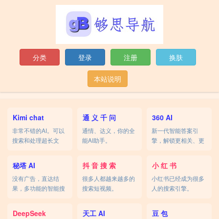
分类
登录
注册
换肤
本站说明
Kimi chat
通 义 千 问
360 AI
非常不错的AI。可以
通情、达义，你的全
新一代智能答案引
搜索和处理超长文
能AI助手。
擎，解锁更相关、更
本。
全面的答案。
秘塔 AI
抖 音 搜 索
小 红 书
没有广告，直达结
很多人都越来越多的
小红书已经成为很多
果，多功能的智能搜
搜索短视频。
人的搜索引擎。
索。
DeepSeek
天工 AI
豆 包