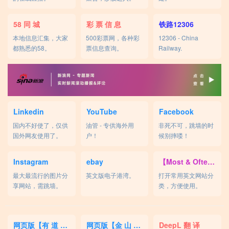
58 同 城
彩 票 信 息
铁路12306
本地信息汇集，大家
500彩票网，各种彩
12306 - China
都熟悉的58。
票信息查询。
Railway.
Linkedin
YouTube
Facebook
国内不好使了，仅供
油管 - 专供海外用
非死不可，跳墙的时
国外网友使用了。
户！
候别摔喽！
Instagram
ebay
【Most & Often】
最大最流行的图片分
英文版电子港湾。
打开常用英文网站分
享网站，需跳墙。
类，方便使用。
网页版【有 道 词 典】
网页版【金 山 词 霸】
DeepL 翻 译