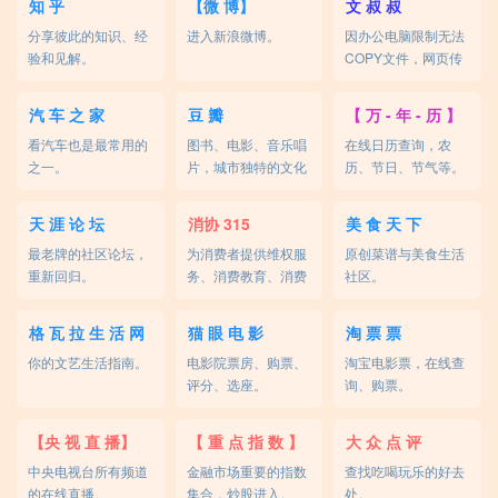
知 乎
【微 博】
文 叔 叔
分享彼此的知识、经
进入新浪微博。
因办公电脑限制无法
验和见解。
COPY文件，网页传
输帮你解决。
汽 车 之 家
豆 瓣
【 万 - 年 - 历 】
看汽车也是最常用的
图书、电影、音乐唱
在线日历查询，农
之一。
片，城市独特的文化
历、节日、节气等。
生活。
天 涯 论 坛
消协 315
美 食 天 下
最老牌的社区论坛，
为消费者提供维权服
原创菜谱与美食生活
重新回归。
务、消费教育、消费
社区。
咨询等。
格 瓦 拉 生 活 网
猫 眼 电 影
淘 票 票
你的文艺生活指南。
电影院票房、购票、
淘宝电影票，在线查
评分、选座。
询、购票。
【央 视 直 播】
【 重 点 指 数 】
大 众 点 评
中央电视台所有频道
金融市场重要的指数
查找吃喝玩乐的好去
的在线直播。
集合，炒股进入。
处。