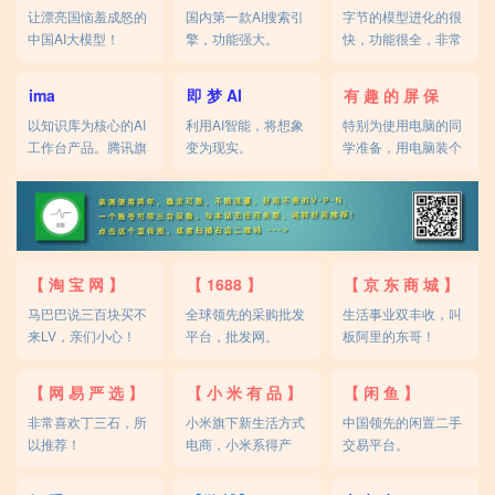
让漂亮国恼羞成怒的
国内第一款AI搜索引
字节的模型进化的很
中国AI大模型！
擎，功能强大。
快，功能很全，非常
不错。
ima
即 梦 AI
有 趣 的 屏 保
以知识库为核心的AI
利用AI智能，将想象
特别为使用电脑的同
工作台产品。腾讯旗
变为现实。
学准备，用电脑装个
下AI。
酷！
【 淘 宝 网 】
【 1688 】
【 京 东 商 城 】
马巴巴说三百块买不
全球领先的采购批发
生活事业双丰收，叫
来LV，亲们小心！
平台，批发网。
板阿里的东哥！
【 网 易 严 选 】
【 小 米 有 品 】
【 闲 鱼 】
非常喜欢丁三石，所
小米旗下新生活方式
中国领先的闲置二手
以推荐！
电商，小米系得产
交易平台。
品。