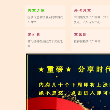
汽 车 之 家
爱 卡 汽 车
提供信息最快最全的中国汽
中国领先的汽车社区、汽车
车网站。
资讯、汽车论坛中心。
老 司 机
车 讯 网
老司机都在用的汽车资讯之
值得信赖的汽车网站。
家。