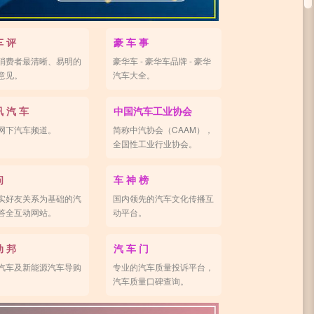
车 评
豪 车 事
消费者最清晰、易明的
豪华车 - 豪华车品牌 - 豪华
意见。
汽车大全。
讯 汽 车
中国汽车工业协会
网下汽车频道。
简称中汽协会（CAAM），
全国性工业行业协会。
问
车 神 榜
实好友关系为基础的汽
国内领先的汽车文化传播互
答全互动网站。
动平台。
动 邦
汽 车 门
汽车及新能源汽车导购
专业的汽车质量投诉平台，
。
汽车质量口碑查询。