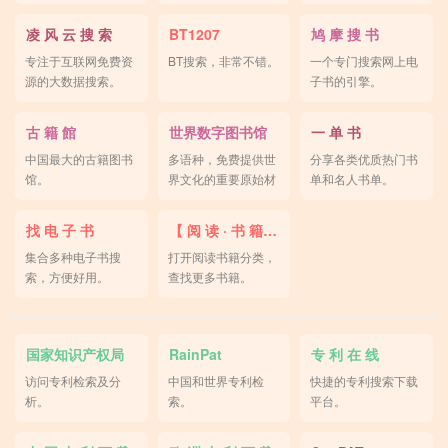
测有效。
凌 风 云 搜 索
BT1207
鸠 摩 搜 书
专注于互联网免费资
BT搜索，非常不错。
一个专门搜索网上电
源的大数据搜索。
子书的引擎。
古 籍 館
世界数字图书馆
一 单 书
中国最大的古籍图书
多语种，免费提供世
分享各类优质热门书
馆。
界文化的重要原始材
单和名人书单。
料。
找 电 子 书
【 阅 读 · 书 籍 】
集合多种电子书搜
打开阅读书籍分类，
索，方便好用。
查找更多书籍。
国家知识产权局
RainPat
专 利 在 线
访问专利检索及分
中国和世界专利检
快捷的专利搜索下载
析。
索。
平台。