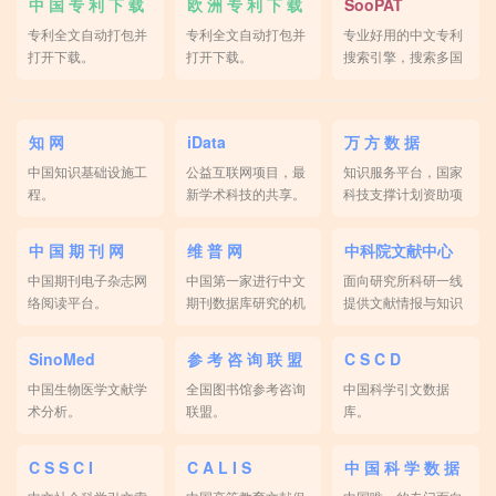
中 国 专 利 下 载
欧 洲 专 利 下 载
SooPAT
专利全文自动打包并
专利全文自动打包并
专业好用的中文专利
打开下载。
打开下载。
搜索引擎，搜索多国
专利。
知 网
iData
万 方 数 据
中国知识基础设施工
公益互联网项目，最
知识服务平台，国家
程。
新学术科技的共享。
科技支撑计划资助项
目。
中 国 期 刊 网
维 普 网
中科院文献中心
中国期刊电子杂志网
中国第一家进行中文
面向研究所科研一线
络阅读平台。
期刊数据库研究的机
提供文献情报与知识
构。
服务。
SinoMed
参 考 咨 询 联 盟
C S C D
中国生物医学文献学
全国图书馆参考咨询
中国科学引文数据
术分析。
联盟。
库。
C S S C I
C A L I S
中 国 科 学 数 据