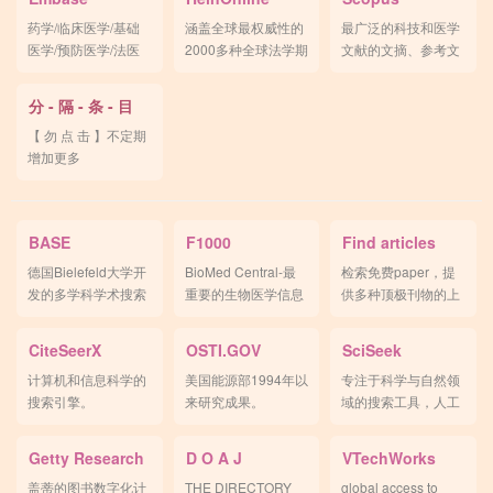
药学/临床医学/基础
涵盖全球最权威性的
最广泛的科技和医学
医学/预防医学/法医
2000多种全球法学期
文献的文摘、参考文
学/生物医学。
刊。
献及索引。
分 - 隔 - 条 - 目
【 勿 点 击 】不定期
增加更多
BASE
F1000
Find articles
德国Bielefeld大学开
BioMed Central-最
检索免费paper，提
发的多学科学术搜索
重要的生物医学信息
供多种顶极刊物的上
引擎。
研究趋势。
千万篇论文。
CiteSeerX
OSTI.GOV
SciSeek
计算机和信息科学的
美国能源部1994年以
专注于科学与自然领
搜索引擎。
来研究成果。
域的搜索工具，人工
收集处理。
Getty Research
D O A J
VTechWorks
盖蒂的图书数字化计
THE DIRECTORY
global access to