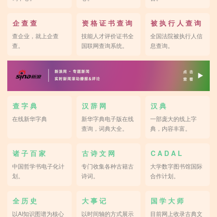
企 查 查
资 格 证 书 查 询
被 执 行 人 查 询
查企业，就上企查
技能人才评价证书全
全国法院被执行人信
查。
国联网查询系统。
息查询。
查 字 典
汉 辞 网
汉 典
在线新华字典
新华字典电子版在线
一部庞大的线上字
查询，词典大全。
典，内容丰富。
诸 子 百 家
古 诗 文 网
C A D A L
中国哲学书电子化计
专门收集各种古籍古
大学数字图书馆国际
划。
诗词。
合作计划。
全 历 史
大 事 记
国 学 大 师
以AI知识图谱为核心
以时间轴的方式展示
目前网上收录古典文