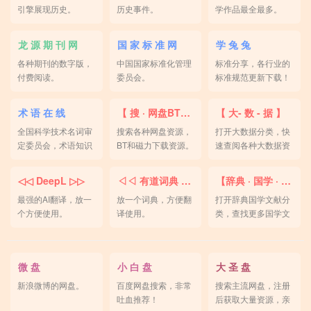
引擎展现历史。
历史事件。
学作品最全最多。
龙 源 期 刊 网
国 家 标 准 网
学 兔 兔
各种期刊的数字版，
中国国家标准化管理
标准分享，各行业的
付费阅读。
委员会。
标准规范更新下载！
术 语 在 线
【 搜 · 网盘BT磁力 】
【 大- 数 - 据 】
全国科学技术名词审
搜索各种网盘资源，
打开大数据分类，快
定委员会，术语知识
BT和磁力下载资源。
速查阅各种大数据资
公共服务平台。
源。
◁◁ DeepL ▷▷
◁◁ 有道词典 ▷▷
【辞典 · 国学 · 文献】
最强的AI翻译，放一
放一个词典，方便翻
打开辞典国学文献分
个方便使用。
译使用。
类，查找更多国学文
献。
微 盘
小 白 盘
大 圣 盘
新浪微博的网盘。
百度网盘搜索，非常
搜索主流网盘，注册
吐血推荐！
后获取大量资源，亲