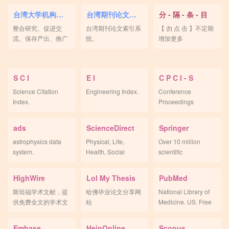
台湾大学机构典藏
台湾期刊论文索引
分 - 隔 - 条 - 目
整合研究、促进交
台湾期刊论文索引系
【 勿 点 击 】不定期
流、保存产出、推广
统。
增加更多
成果。
S C I
E I
C P C I - S
Science Citation
Engineering Index.
Conference
Index.
Proceedings
Citation Index -
Science.
ads
ScienceDirect
Springer
astrophysics data
Physical, Life,
Over 10 million
system.
Health, Social
scientific
Sciences and
documents.
Humanities.
HighWire
Lol My Thesis
PubMed
斯坦福学术文献，提
哈佛毕业论文分享网
National Library of
供免费全文的学术文
站
Medicine. US. Free
献。
search.
Embase
HeinOnline
Scopus