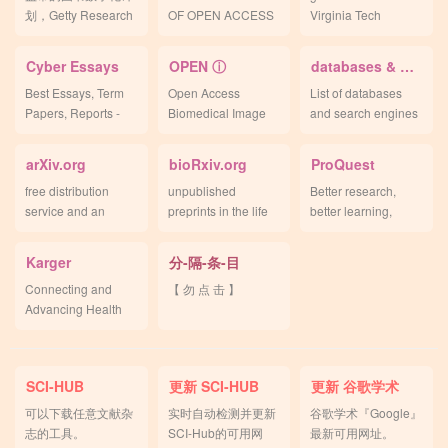
划，Getty Research
OF OPEN ACCESS
Virginia Tech
Portal。
JOURNALS。
scholarship.
Cyber Essays
OPEN ⓘ
databases & engines
Best Essays, Term
Open Access
List of databases
Papers, Reports -
Biomedical Image
and search engines
Free Online。
Search Engine。
in WIKI.
arXiv.org
bioRxiv.org
ProQuest
free distribution
unpublished
Better research,
service and an
preprints in the life
better learning,
open-access
sciences.
better insights.
archive.
Karger
分-隔-条-目
Connecting and
【 勿 点 击 】
Advancing Health
Sciences.
SCI-HUB
更新 SCI-HUB
更新 谷歌学术
可以下载任意文献杂
实时自动检测并更新
谷歌学术『Google』
志的工具。
SCI-Hub的可用网
最新可用网址。