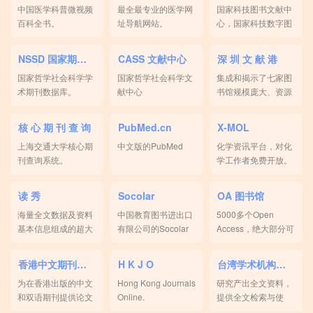
中国医学科普微视频
最全最专业的医学网
国家科技图书文献中
百科全书。
址导航网站。
心，国家科技数字图
书馆。
NSSD 国家期刊库
CASS 文献中心
深 圳 文 献 港
国家哲学社会科学学
国家哲学社会科学文
集成和揭示了七家图
术期刊数据库。
献中心
书馆规模庞大、资源
丰富的馆藏。
核 心 期 刊 查 询
PubMed.cn
X-MOL
上海交通大学核心期
中文版的PubMed
化学资讯平台，对化
刊查询系统。
学工作者免费开放。
读 秀
Socolar
OA 图书馆
海量全文数据及资料
中国教育图书进出口
5000多个Open
基本信息组成的超大
有限公司的Socolar
Access，绝大部分可
型数据库。
平台。
免费下载。
香港中文期刊论文索引
H K J O
台湾学术机构典藏
为在香港出版的中文
Hong Kong Journals
研究产出全文资料，
和双语期刊提供论文
Online.
提供全文检索与使
索引。
用。