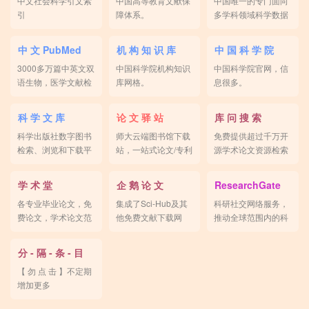
中文社会科学引文索
中国高等教育文献保
中国唯一的专门面向
引
障体系。
多学科领域科学数据
出版的学术期刊。
中 文 PubMed
机 构 知 识 库
中 国 科 学 院
3000多万篇中英文双
中国科学院机构知识
中国科学院官网，信
语生物，医学文献检
库网格。
息很多。
索平台。
科 学 文 库
论 文 驿 站
库 问 搜 索
科学出版社数字图书
师大云端图书馆下载
免费提供超过千万开
检索、浏览和下载平
站，一站式论文/专利
源学术论文资源检索
台。
下载。
和下载。
学 术 堂
企 鹅 论 文
ResearchGate
各专业毕业论文，免
集成了Sci-Hub及其
科研社交网络服务，
费论文，学术论文范
他免费文献下载网
推动全球范围内的科
文。
站。
学合作。
分 - 隔 - 条 - 目
【 勿 点 击 】不定期
增加更多