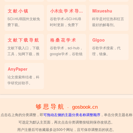
址。
文 献 小 镇
小木虫 学 术 导 航
Mixueshu
SCI-HUB国外文献免
谷歌学术+SCI-HUB
科学是对狂热和狂言
费下载。
时时更新，免费下
最好的解毒剂。
载。
文 献 下 载 导 航
格 桑 花 学 术
Glgoo
文献下载入口，下载
谷歌学术，sci-hub，
谷歌学术搜索，代
工具，知网下载，推
google学术，谷歌镜
理，镜像。
荐！
像。
AnyPaper
论文搜索终结者，科
学研究好助手。
够 思 导 航
gosbook.cn
-
点击右上角的分类调整，即
可拖动左侧的主题分类名称调整顺序
，单击分类主题名称
可选定为默认主页面，再次点击分类调整按钮则保存改状态。
用户注册后可收藏最多达500个网址，且可保存调整后的状态。