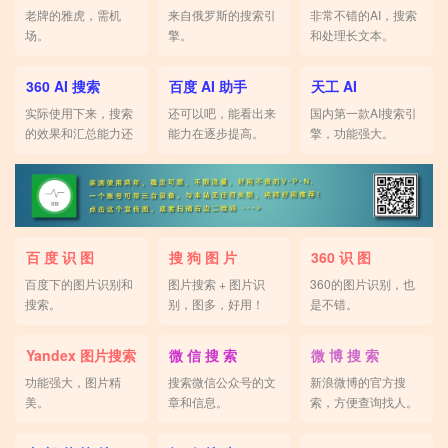
老牌的雅虎，需机
来自俄罗斯的搜索引
非常不错的AI，搜索
场。
擎。
和处理长文本。
360 AI 搜索
百度 AI 助手
天工 AI
实际使用下来，搜索
还可以吧，能看出来
国内第一款AI搜索引
的效果和汇总能力还
能力在逐步提高。
擎，功能强大。
不错。
百 度 识 图
搜 狗 图 片
360 识 图
百度下的图片识别和
图片搜索 + 图片识
360的图片识别，也
搜索。
别，图多，好用！
是不错。
Yandex 图片搜索
微 信 搜 索
微 博 搜 索
功能强大，图片精
搜索微信公众号的文
新浪微博的官方搜
美。
章和信息。
索，方便查询找人。