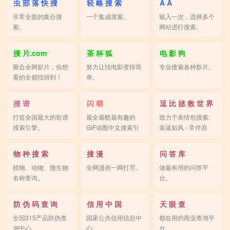
虫 部 落 快 搜
轻 略 搜 索
A A
非常全面的集合搜
一个集成搜索。
输入一次，选择多个
索。
网站进行搜索。
搜 片.com
茶 杯 狐
电 影 狗
聚合全网影片，你想
努力让找电影变得简
专业搜索各种影片。
看的全都找得到！
单。
搜 谱
闪 萌
逗 比 拯 救 世 界
打造全国最大的歌谱
最全最酷最有趣的
致力于表情包搜索,
搜索引擎。
GIF动图中文搜索引
装逼如风 - 常伴吾
擎。
身。
物 种 搜 索
搜 漫
问 答 库
植物、动物、微生物
全网漫画一网打尽。
做最有用的问答平
名称查询。
台。
防 伪 码 查 询
信 用 中 国
天 眼 查
全国315产品防伪查
国家公共信用信息中
都在用的商业查询平
询中心。
心。
台。