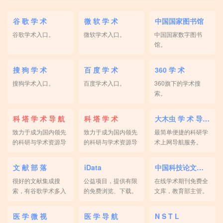
谷 歌 学 术
微 软 学 术
中国国家图书馆
谷歌学术入口。
微软学术入口。
中国国家数字图书
馆。
搜 狗 学 术
百 度 学 术
360 学 术
搜狗学术入口。
百度学术入口。
360旗下的学术搜
索。
科 塔 学 术 导 航
科 塔 学 术
大木虫 学 术 导 航
致力于成为国内领先
致力于成为国内领先
最简单便捷的科研学
的科研与学术资源导
的科研与学术资源导
术上网导航服务。
航平台。
航平台。
文 献 部 落
iData
中国科技论文在线
很好的文献集成搜
公益项目，提供有限
在线学术期刊免费全
索，有谷歌学术多入
的免费浏览、下载。
文库，教育部主管。
口。
医 学 微 视
医 学 导 航
N S T L