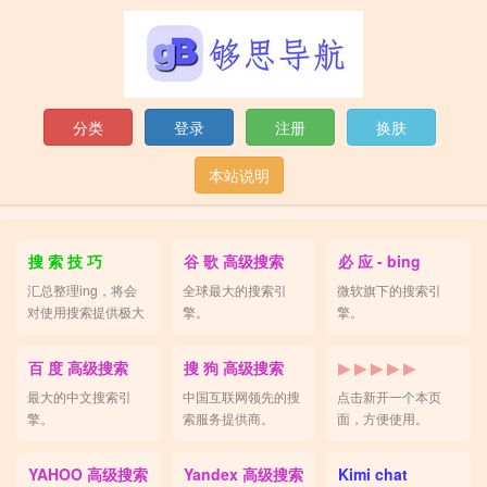
分类
登录
注册
换肤
本站说明
搜 索 技 巧
谷 歌 高级搜索
必 应 - bing
汇总整理ing，将会
全球最大的搜索引
微软旗下的搜索引
对使用搜索提供极大
擎。
擎。
便利。
百 度 高级搜索
搜 狗 高级搜索
▶ ▶ ▶ ▶ ▶
最大的中文搜索引
中国互联网领先的搜
点击新开一个本页
擎。
索服务提供商。
面，方便使用。
YAHOO 高级搜索
Yandex 高级搜索
Kimi chat