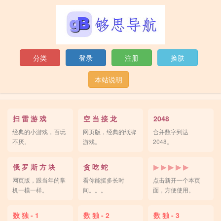
分类
登录
注册
换肤
本站说明
扫 雷 游 戏
空 当 接 龙
2048
经典的小游戏，百玩
网页版，经典的纸牌
合并数字到达
不厌。
游戏。
2048。
俄 罗 斯 方 块
贪 吃 蛇
▶ ▶ ▶ ▶ ▶
网页版，跟当年的掌
看你能挺多长时
点击新开一个本页
机一模一样。
间。。。
面，方便使用。
数 独 - 1
数 独 - 2
数 独 - 3