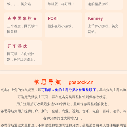
戏。。。英文站
单机版一样好玩！
趣的精品游戏。
★ 中 国 象 棋 ★
POKI
Kenney
三个难度，网页版中
很多在线小游戏。
上千种小游戏。英文
国象棋。
网站。
开 车 游 戏
网页版，方向键控
制，R键回到路上。
适合放松休息。
够 思 导 航
gosbook.cn
-
点击右上角的分类调整，即
可拖动左侧的主题分类名称调整顺序
，单击分类主题名称
可选定为默认主页面，再次点击分类调整按钮则保存改状态。
用户注册后可收藏最多达500个网址，且可保存调整后的状态。
够思导航为用户提供门户、新闻、金融、商业、视频、音乐、电台、百科、读书、等
各种分类的优质网站入口。
够思导航通过大量排查，不断整理和增加网址和分类，是最适合白领人群使用的网址