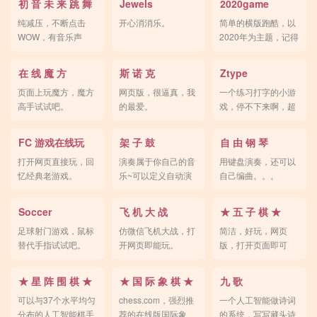
初 音 未 来 跳 舞
Jewels
2020game
纯减压，不断点击
开心消消乐。
简单的横版跑酷，以
WOW，有音乐声
2020年为主题，记得
音。
捡口罩。
在 线 魔 方
斯 诺 克
Ztype
页面上玩魔方，魔方
网页版，很逼真，我
一个练习打字的小游
高手试试吧。
的最爱。
戏，停不下来啊，超
酷。。。
FC 游戏在线玩
架 子 鼓
自 由 钢 琴
打开网页直接玩，回
演奏属于你自己的音
用键盘演奏，还可以
忆经典老游戏。
乐~可以定义自动演
自己编曲。。。
奏。
Soccer
飞 机 大 战
★ 五 子 棋 ★
足球射门游戏，鼠标
仿微信飞机大战，打
简洁，好玩，网页
替代手指试试吧。
开网页即能玩。
版，打开页面即可
玩。
★ 星 阵 围 棋 ★
★ 国 际 象 棋 ★
九 歌
可以与37个水平均匀
chess.com，强烈推
一个人工智能做诗词
分布的人工智能棋手
荐的在线版国际象
的系统，写写藏头诗