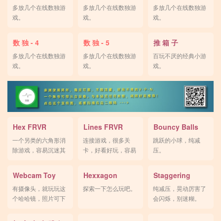
多放几个在线数独游
多放几个在线数独游
多放几个在线数独游
戏。
戏。
戏。
数 独 - 4
数 独 - 5
推 箱 子
多放几个在线数独游
多放几个在线数独游
百玩不厌的经典小游
戏。
戏。
戏。
Hex FRVR
Lines FRVR
Bouncy Balls
一个另类的六角形消
连接游戏，很多关
跳跃的小球，纯减
除游戏，容易沉迷其
卡，好看好玩，容易
压。
中。
上手。
Webcam Toy
Hexxagon
Staggering
有摄像头，就玩玩这
探索一下怎么玩吧。
纯减压，晃动厉害了
个哈哈镜，照片可下
会闪烁，别迷糊。
载。