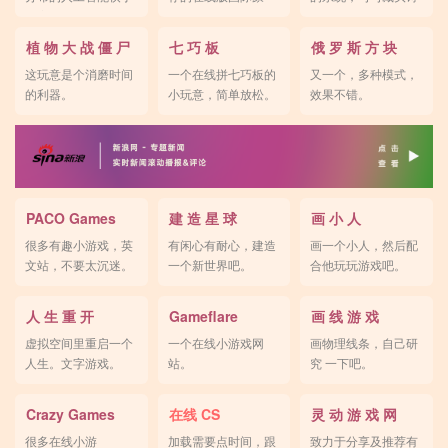
对弈。
棋。
吧。
植 物 大 战 僵 尸
七 巧 板
俄 罗 斯 方 块
这玩意是个消磨时间
一个在线拼七巧板的
又一个，多种模式，
的利器。
小玩意，简单放松。
效果不错。
PACO Games
建 造 星 球
画 小 人
很多有趣小游戏，英
有闲心有耐心，建造
画一个小人，然后配
文站，不要太沉迷。
一个新世界吧。
合他玩玩游戏吧。
人 生 重 开
Gameflare
画 线 游 戏
虚拟空间里重启一个
一个在线小游戏网
画物理线条，自己研
人生。文字游戏。
站。
究 一下吧。
Crazy Games
在线 CS
灵 动 游 戏 网
很多在线小游
加载需要点时间，跟
致力于分享及推荐有