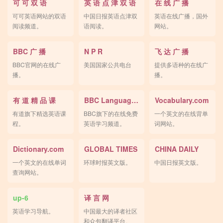
可 可 双 语
英 语 点 津 双 语
在 线 广 播
可可英语网站的双语
中国日报英语点津双
英语在线广播，国外
阅读频道。
语阅读。
网站。
BBC 广 播
N P R
飞 达 广 播
BBC官网的在线广
美国国家公共电台
提供多语种的在线广
播。
播。
有 道 精 品 课
BBC Languages
Vocabulary.com
有道旗下精选英语课
BBC旗下的在线免费
一个英文的在线背单
程。
英语学习频道。
词网站。
Dictionary.com
GLOBAL TIMES
CHINA DAILY
一个英文的在线单词
环球时报英文版。
中国日报英文版。
查询网站。
up-6
译 言 网
英语学习导航。
中国最大的译者社区
和众包翻译平台。