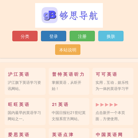
分类
登录
注册
换肤
本站说明
沪 江 英 语
普 特 英 语 听 力
可 可 英 语
沪江旗下英语学习资
掌握英语，从听开
实用，互动，娱乐性
讯网站。
始！
为一体的英语学习平
台。
旺 旺 英 语
21 英 语
▶ ▶ ▶ ▶ ▶
国内最早的英语学习
中国日报社21世纪英
点击新开一个本页
网站之一。
文报系官方网站。
面，方便使用。
爱 思 英 语
英 语 点 津
中 国 英 语 网