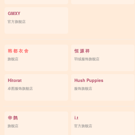
GMXY
官方旗舰店
韩 都 衣 舍
恒 源 祥
旗舰店
羽绒服饰旗舰店
Hitorat
Hush Puppies
卓图服饰旗舰店
服饰旗舰店
华 鹊
i.t
旗舰店
官方旗舰店