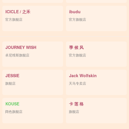
ICICLE / 之禾
ibudu
官方旗舰店
官方旗舰店
JOURNEY WISH
季 候 风
卓尼维斯旗舰店
官方旗舰店
JESSIE
Jack Wolfskin
旗舰店
天马专卖店
KOUSE
卡 莲 格
阔色旗舰店
旗舰店