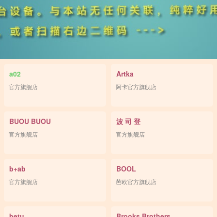
a02
Artka
官方旗舰店
阿卡官方旗舰店
BUOU BUOU
波 司 登
官方旗舰店
官方旗舰店
b+ab
BOOL
官方旗舰店
芭欧官方旗舰店
betu
Brooks Brothers