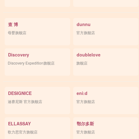
查 博
dunnu
母婴旗舰店
官方旗舰店
Discovery
doublelove
Discovery Expedition旗舰店
旗舰店
DESIGNICE
eni:d
迪赛尼斯 官方旗舰店
官方旗舰店
ELLASSAY
鄂尔多斯
歌力思官方旗舰店
官方旗舰店