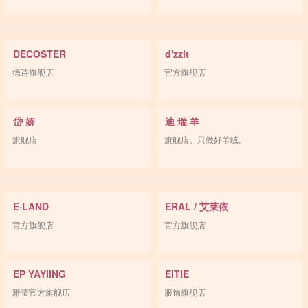
DECOSTER
d'zzit
德诗旗舰店
官方旗舰店
岱 娇
迪 瑞 羊
旗舰店
旗舰店。只做好羊绒。
E·LAND
ERAL / 艾莱依
官方旗舰店
官方旗舰店
EP YAYIING
EITIE
雅莹官方旗舰店
服饰旗舰店