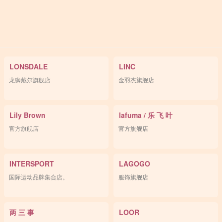
LONSDALE
LINC
龙狮戴尔旗舰店
金羽杰旗舰店
Lily Brown
lafuma / 乐 飞 叶
官方旗舰店
官方旗舰店
INTERSPORT
LAGOGO
国际运动品牌集合店。
服饰旗舰店
两 三 事
LOOR