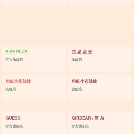
FIVE PLUS
范 思 蓝 恩
官方旗舰店
旗舰店
粉红大布娃娃
粉红小布娃娃
旗舰店
旗舰店
GUESS
GIRDEAR / 哥 弟
官方旗舰店
官方旗舰店