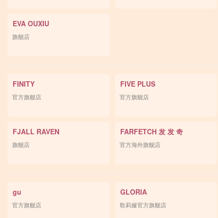
EVA OUXIU
旗舰店
FINITY
FIVE PLUS
官方旗舰店
官方旗舰店
FJALL RAVEN
FARFETCH 发 发 奇
旗舰店
官方海外旗舰店
gu
GLORIA
官方旗舰店
歌莉娅官方旗舰店