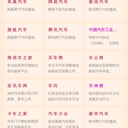
凤 凰 汽 车
网 易 汽 车
新 浪 汽 车
凤凰网下汽车频道。
网易下的汽车频道。
新浪网下汽车频道。
搜 狐 汽 车
腾 讯 汽 车
中国汽车工业协会
搜狐网下汽车频道。
腾讯网下汽车频道。
简称中汽协会
（CAAM），全国性
工业行业协会。
商 用 车 之 家
买 车 网
车 云 网
专业的商用车网络应
专注于汽车消费领域
探索移动互联网时代
用与服务平台。
的移动互联网公司。
新的汽车科技。
亚 讯 车 网
车 问
车 神 榜
实时汽车图片和汽车
以真实好友关系为基
国内领先的汽车文化
新闻、新车上市。
础的汽车问答全互动
传播互动平台。
网站。
卡 车 之 家
汽 车 大 全
新 华 汽 车
卡车门户网站和商用
提供最新汽车报价，
新华网下汽车频道。
车互动服务平台。
车市行情，汽车高清