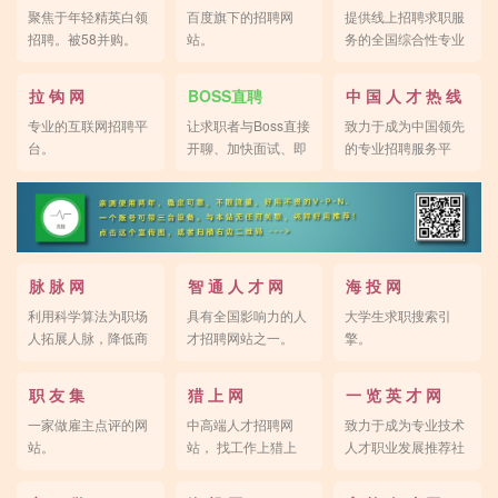
聚焦于年轻精英白领
百度旗下的招聘网
提供线上招聘求职服
招聘。被58并购。
站。
务的全国综合性专业
人才网站。
拉 钩 网
BOSS直聘
中 国 人 才 热 线
专业的互联网招聘平
让求职者与Boss直接
致力于成为中国领先
台。
开聊、加快面试、即
的专业招聘服务平
时反馈。
台。
脉 脉 网
智 通 人 才 网
海 投 网
利用科学算法为职场
具有全国影响力的人
大学生求职搜索引
人拓展人脉，降低商
才招聘网站之一。
擎。
务社交门槛。
职 友 集
猎 上 网
一 览 英 才 网
一家做雇主点评的网
中高端人才招聘网
致力于成为专业技术
站。
站， 找工作上猎上
人才职业发展推荐社
网。
区。