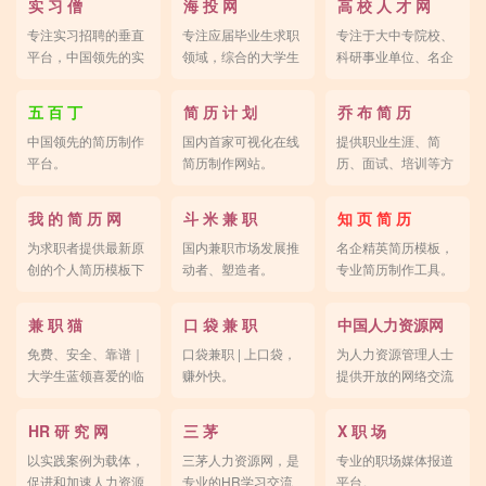
实 习 僧
海 投 网
高 校 人 才 网
专注实习招聘的垂直
专注应届毕业生求职
专注于大中专院校、
平台，中国领先的实
领域，综合的大学生
科研事业单位、名企
习生招聘平台。
求职搜索引擎。
等招聘信息。
五 百 丁
简 历 计 划
乔 布 简 历
中国领先的简历制作
国内首家可视化在线
提供职业生涯、简
平台。
简历制作网站。
历、面试、培训等方
面的服务。
我 的 简 历 网
斗 米 兼 职
知 页 简 历
为求职者提供最新原
国内兼职市场发展推
名企精英简历模板，
创的个人简历模板下
动者、塑造者。
专业简历制作工具。
载。
兼 职 猫
口 袋 兼 职
中国人力资源网
免费、安全、靠谱｜
口袋兼职 | 上口袋，
为人力资源管理人士
大学生蓝领喜爱的临
赚外快。
提供开放的网络交流
时工软件。
平台。
HR 研 究 网
三 茅
X 职 场
以实践案例为载体，
三茅人力资源网，是
专业的职场媒体报道
促进和加速人力资源
专业的HR学习交流
平台。