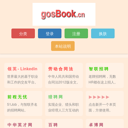
分类
登录
注册
换肤
本站说明
领 英 - Linkedin
劳 动 合 同 法
智 联 招 聘
世界最大的基于职业
中华人民共和国劳动
老牌招聘网，无数
和工作的交友平台。
合同法2012版全文。
HR都在这上招人。
前 程 无 忧
猎 聘 网
▶ ▶ ▶ ▶ ▶
51Job，与智联齐名
实现企业、猎头和职
点击新开一个本页
的招聘网站。
业经理人三方互动的
面，方便使用。
平台。
中 华 英 才 网
百 聘
卓 博 网