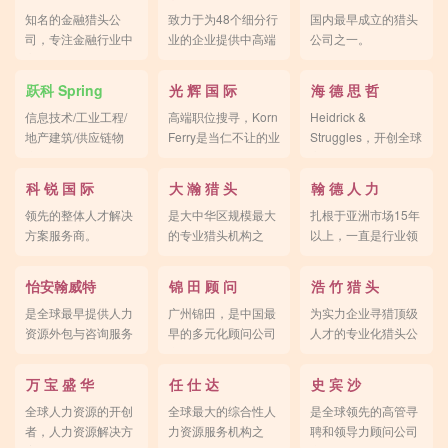
知名的金融猎头公
致力于为48个细分行
国内最早成立的猎头
司，专注金融行业中
业的企业提供中高端
公司之一。
高端人才。
人才招聘服务。
跃科 Spring
光 辉 国 际
海 德 思 哲
信息技术/工业工程/
高端职位搜寻，Korn
Heidrick &
地产建筑/供应链物
Ferry是当仁不让的业
Struggles，开创全球
流/专业人才招聘的跨
内老大。
高级人才搜猎服务。
国公司。
科 锐 国 际
大 瀚 猎 头
翰 德 人 力
领先的整体人才解决
是大中华区规模最大
扎根于亚洲市场15年
方案服务商。
的专业猎头机构之
以上，一直是行业领
一。
先的招聘服务机构。
怡安翰威特
锦 田 顾 问
浩 竹 猎 头
是全球最早提供人力
广州锦田，是中国最
为实力企业寻猎顶级
资源外包与咨询服务
早的多元化顾问公司
人才的专业化猎头公
的公司。
之一。
司。
万 宝 盛 华
任 仕 达
史 宾 沙
全球人力资源的开创
全球最大的综合性人
是全球领先的高管寻
者，人力资源解决方
力资源服务机构之
聘和领导力顾问公司