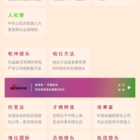
领域发展。
平台。
人 社 部
中华人民共和国人力
资源和社会保障部。
乾 坤 猎 头
锐 仕 方 达
为金融/互联网it/房地
锐仕方达是多家世界
产等公司猎取数万名
500强在华长期猎头
高端人才。
供应商。
尚 贤 达
才 精 聘 道
埃 摩 森
全国知名的综合型猎
总部位于中国上海，
中国卓越的猎头公司,
头公司，提供高尖端
是业内著名猎头品
为企业提供中高端人
人才寻猎。
牌。
才解决方案。
海 仕 国 际
沃 锐 猎 头
拓 优 猎 头