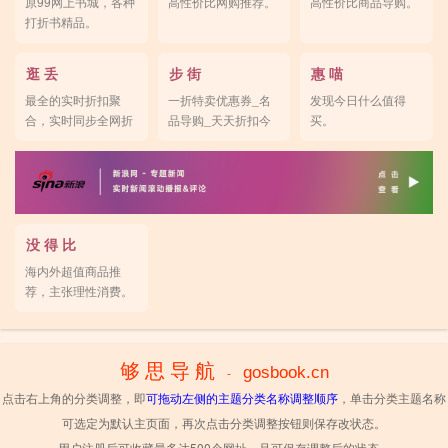
原99网上书城，各种
高性价比网购推荐。
高性价比商品导购。
打折书精品。
逛 丢
步 街
惠 喵
最全的实时折扣聚
一折特卖优惠券_名
发现今日什么值得
合，实时同步全网折
品导购_天天折扣今
买。
扣。
日特价网。
没 得 比
海内外超值商品推
荐，主张理性消费。
够 思 导 航
gosbook.cn
-
点击右上角的分类调整，即
可拖动左侧的主题分类名称调整顺序
，单击分类主题名称
可选定为默认主页面，再次点击分类调整按钮则保存改状态。
用户注册后可收藏最多达500个网址，且可保存调整后的状态。