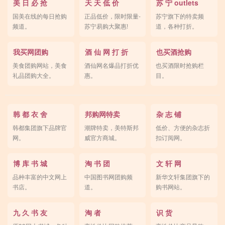
美 日 必 抢
天 天 低 价
苏 宁 outlets
国美在线的每日抢购
正品低价，限时限量-
苏宁旗下的特卖频
频道。
苏宁易购大聚惠!
道，各种打折。
我买网团购
酒 仙 网 打 折
也买酒抢购
美食团购网站，美食
酒仙网名爆品打折优
也买酒限时抢购栏
礼品团购大全。
惠。
目。
韩 都 衣 舍
邦购网特卖
杂 志 铺
韩都集团旗下品牌官
潮牌特卖，美特斯邦
低价、方便的杂志折
网。
威官方商城。
扣订阅网。
博 库 书 城
淘 书 团
文 轩 网
品种丰富的中文网上
中国图书网团购频
新华文轩集团旗下的
书店。
道。
购书网站。
九 久 书 友
淘 者
识 货