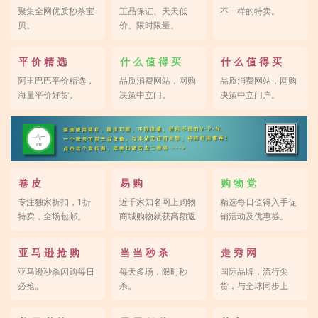
聚集全网优质秒杀宝
正品保证、天天低
不一样的特卖。
贝。
价、限时限量。
平 价 精 选
什 么 值 得 买
什 么 值 得 买
阿里巴巴平价精选，
品质消费网站，网购
品质消费网站，网购
海量平价好货。
决策中立门。
决策中立门户。
卷 皮
易 购
购 物 党
专注独家折扣，1折
近千家知名网上购物
精选每日值得入手促
特卖，全场包邮。
商城购物就获高额返
销活动及优惠券。
利。
亚 马 逊 抢 购
当 当 秒 杀
走 秀 网
亚马逊秒杀闪购每日
每天多场，限时秒
国际品牌，流行尖
必抢。
杀。
货，与全球同步上
新。