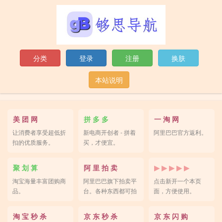
分类
登录
注册
换肤
本站说明
美 团 网
拼 多 多
一 淘 网
让消费者享受超低折
新电商开创者 - 拼着
阿里巴巴官方返利。
扣的优质服务。
买，才便宜。
聚 划 算
阿 里 拍 卖
▶ ▶ ▶ ▶ ▶
淘宝海量丰富团购商
阿里巴巴旗下拍卖平
点击新开一个本页
品。
台。各种东西都可拍
面，方便使用。
卖。
淘 宝 秒 杀
京 东 秒 杀
京 东 闪 购